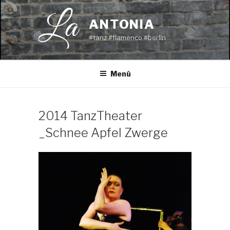
Saltar
al
ANTONIA
contenido
#tanz #flamenco #berlin
Menú
2014 TanzTheater
_Schnee Apfel Zwerge