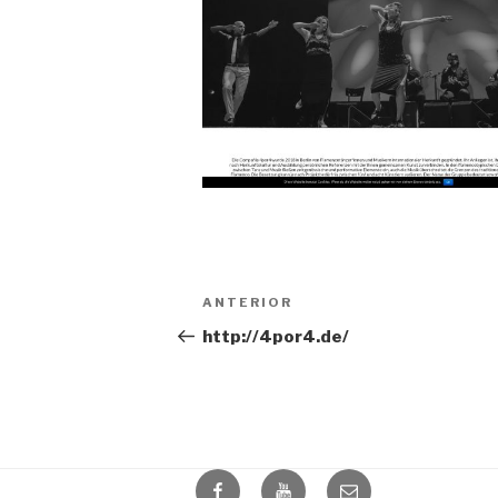
Navegación
Entrada
ANTERIOR
de
anterior:
http://4por4.de/
entradas
facebook
youtube
mail