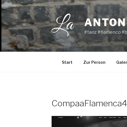
Saltar
al
contenido
ANTON
#tanz #flamenco #b
Start
Zur Person
Galer
CompaaFlamenca4