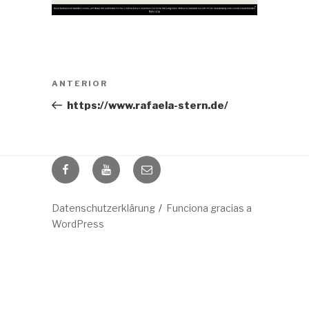
Navegación
Entrada
ANTERIOR
de
anterior:
https://www.rafaela-stern.de/
entradas
facebook
youtube
mail
Datenschutzerklärung
Funciona gracias a
WordPress