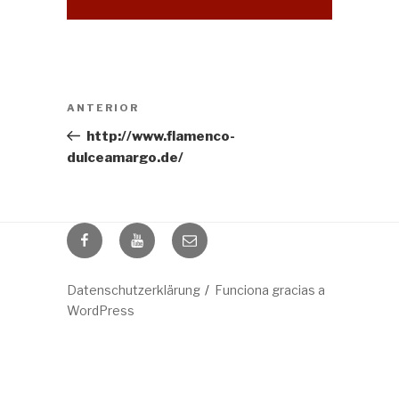
Navegación
Entrada
ANTERIOR
de
anterior:
http://www.flamenco-
entradas
dulceamargo.de/
facebook
youtube
mail
Datenschutzerklärung
Funciona gracias a
WordPress